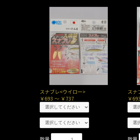
スナブレ<ウイロー>
スナ
￥693 ～ ￥737
￥693
数量
数量