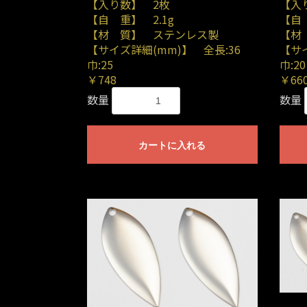
【入り数】 2枚
【入
【自 重】 2.1g
【自 
【材 質】 ステンレス製
【材
【サイズ詳細(mm)】 全長:36
【サ
巾:25
巾:20
￥748
￥66
数量
数量
カートに入れる