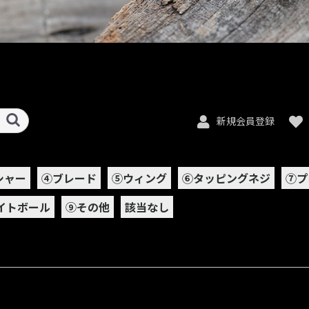
新規会員登録
シャー
④ブレード
⑤ウィング
⑥タッピングネジ
⑦プ
イトボール
⑨その他
該当なし