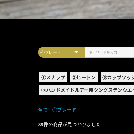
➀スナップ
②ヒートン
③カップワッ
⑧ハンドメイドルアー用タングステンウエ
全て
|
④ブレード
39件
の商品が見つかりました