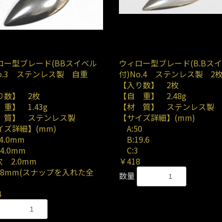
ロー型ブレード(BBスイベル
ウィロー型ブレード(B.Bス
No.3 ステンレス製 自重
付)No.4 ステンレス製 2
【入り数】 2枚
り数】 2枚
【自 重】 2.48g
重】 1.43g
【材 質】 ステンレス製
 質】 ステンレス製
【サイズ詳細】(mm)
イズ詳細】(mm)
A:50
4.0mm
B:19.6
4.0mm
C:3
 2.0mm
￥418
48mm(スナップを入れた全
数量
4