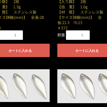
り数】 2枚
【入り数】 2枚
重】 1.5g
【自 重】 1.0g
 質】 ステンレス製
【材 質】 ステンレス製
イズ詳細(mm)】 全長:28
【サイズ詳細(mm)】 全
長:21.5 巾:15
0
￥572
数量
カートに入れる
カートに入れる