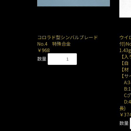
コロラド型シンバルブレード
ウイ
No.4 特殊合金
付)
￥968
1.43g
【入
数量
【自 
【材
【サ
A:3
B:1
C:穴
D:
長)
￥37
数量