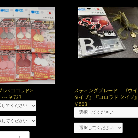
ブレ<コロラド>
スティングブレード 『ウイ
 ～ ￥737
タイプ』『コロラド タイプ
￥508