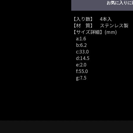
お気に入りに
【入り数】 4本入
【材 質】 ステンレス製
【サイズ詳細】(mm)
a:1.6
b:6.2
c:33.0
d:14.5
e:2.0
f:55.0
g:7.5