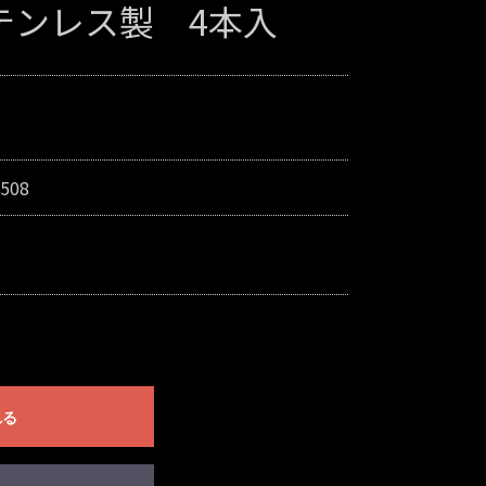
テンレス製 4本入
508
れる