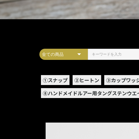
➀スナップ
②ヒートン
③カップワッ
⑧ハンドメイドルアー用タングステンウエ