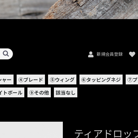
新規会員登録
シャー
④ブレード
⑤ウィング
⑥タッピングネジ
⑦プ
イトボール
⑨その他
該当なし
ティアドロップ