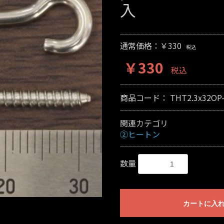
入
通常価格：￥330
税込
￥330
税込
商品コード：
THT2.3x32OP
関連カテゴリ
②ヒートン
数量
カートに入