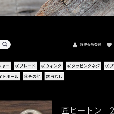
新規会員登録
シャー
④ブレード
⑤ウィング
⑥タッピングネジ
⑦プ
イトボール
⑨その他
該当なし
匠ヒートン 2