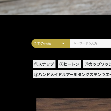
➀スナップ
②ヒートン
③カップワッ
⑧ハンドメイドルアー用タングステンウエ